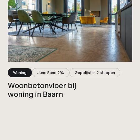
Woning
June Sand 2%
Gepolijst in 2 stappen
Woonbetonvloer bij
woning in Baarn