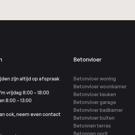
m
Betonvloer
den zijn altijd op afspraak
Betonvloer woning
Betonvloer woonkamer
m vrijdag 8:00 – 18:00
Betonvloer keuken
n 8:00 – 13:00
Betonvloer garage
Betonvloer badkamer
kan ook, neem even contact
Betonvloer buiten
Betonnen terras
Betonnen oprit