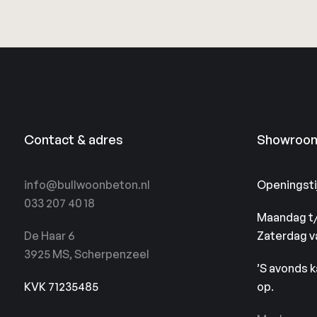
Contact & adres
Showroo
info@bullwoonbeton.nl
Openingstij
033 207 40 18
Maandag t/
De Haar 6
Zaterdag va
3925 MS, Scherpenzeel
’S avonds 
KVK 71235485
op.