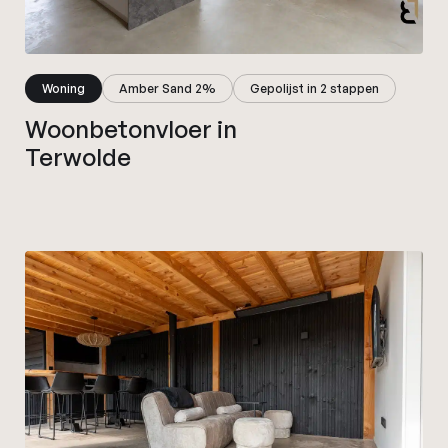
Woning
Amber Sand 2%
Gepolijst in 2 stappen
Woonbetonvloer in
Terwolde