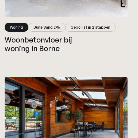
Woning
June Sand 2%
Gepolijst in 2 stappen
Woonbetonvloer bij
woning in Borne