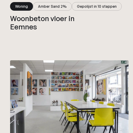
Woning
Amber Sand 2%
Gepolijst in 10 stappen
Woonbeton vloer in
Eemnes