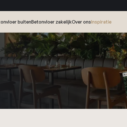
onvloer buiten
Betonvloer zakelijk
Over ons
Inspiratie