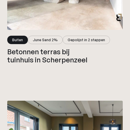
Buiten
June Sand 2%
Gepolijst in 2 stappen
Betonnen terras bij
tuinhuis in Scherpenzeel