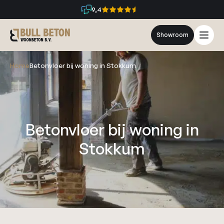
9,4
Showroom
Home
Betonvloer bij woning in Stokkum
Betonvloer bij woning in
Stokkum