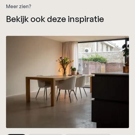
Meer zien?
Bekijk ook deze inspiratie