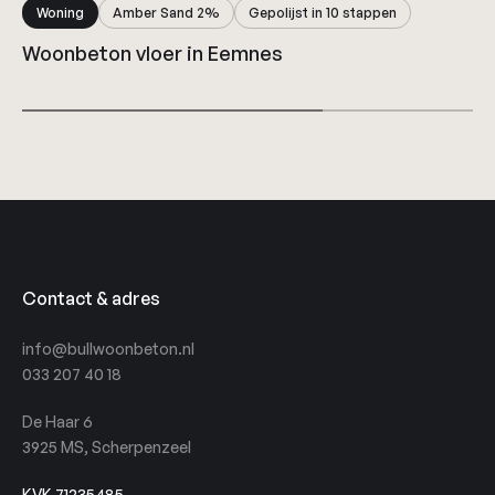
Woning
Amber Sand 2%
Gepolijst in 10 stappen
Woonbeton vloer in Eemnes
Contact & adres
info@bullwoonbeton.nl
033 207 40 18
De Haar 6
3925 MS, Scherpenzeel
KVK 71235485