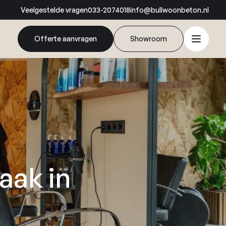
Veelgestelde vragen
033-2074018
info@bullwoonbeton.nl
Offerte aanvragen
Showroom
aak in