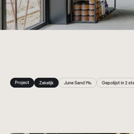
Project
Zakelijk
June Sand 1%
Gepolijst in 2 s