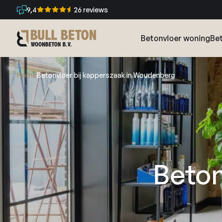
9,4
26 reviews
Betonvloer woning
Bet
Home
Betonvloer bij kapperszaak in Woudenberg
Beton