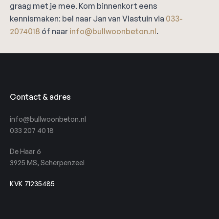
graag met je mee. Kom binnenkort eens
kennismaken: bel naar Jan van Vlastuin via
033-
2074018
óf naar
info@bullwoonbeton.nl
.
Contact & adres
info@bullwoonbeton.nl
033 207 40 18
De Haar 6
3925 MS, Scherpenzeel
KVK 71235485