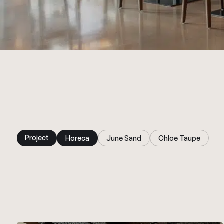
Project
Horeca
June Sand
Chloe Taupe