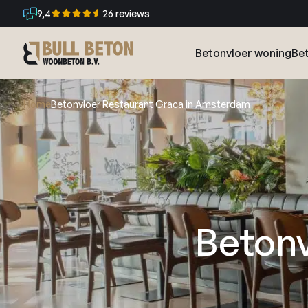
9,4
26 reviews
Betonvloer woning
Bet
Home
Betonvloer Restaurant Graca in Amsterdam
Betonv