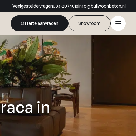
Veelgestelde vragen
033-2074018
info@bullwoonbeton.nl
Offerte aanvragen
Showroom
raca in