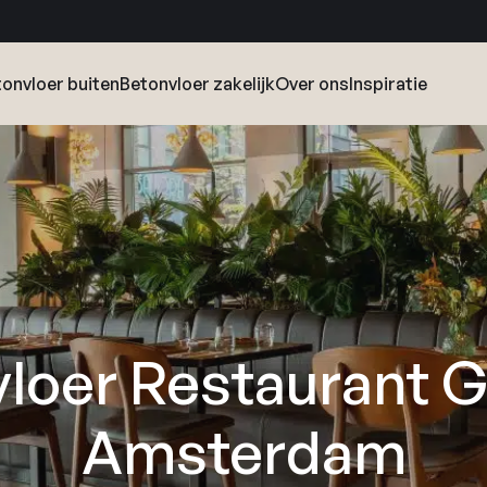
onvloer buiten
Betonvloer zakelijk
Over ons
Inspiratie
loer Restaurant G
Amsterdam